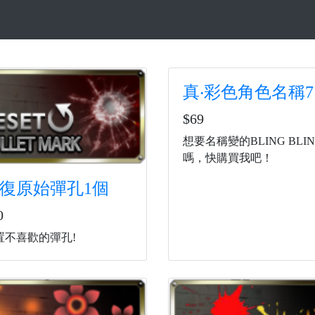
真‧彩色角色名稱
$69
想要名稱變的BLING BLI
嗎，快購買我吧！
復原始彈孔1個
0
置不喜歡的彈孔!