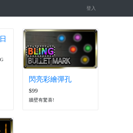
登入
7日
NG
閃亮彩繪彈孔
$99
牆壁有驚喜!