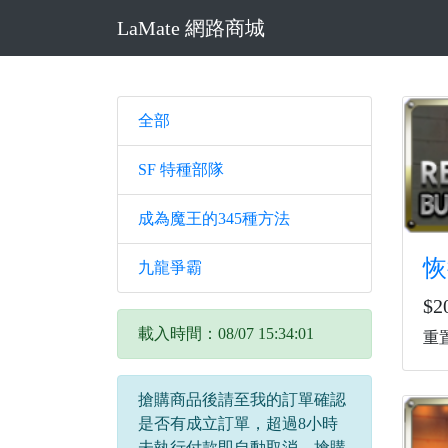
LaMate 網路商城
全部
SF 特種部隊
成為魔王的345種方法
恢
九龍爭霸
$2
載入時間：08/07 15:34:01
重
搶購商品後請至我的訂單確認
是否有成立訂單，超過8小時
未執行付款即自動取消，搶購